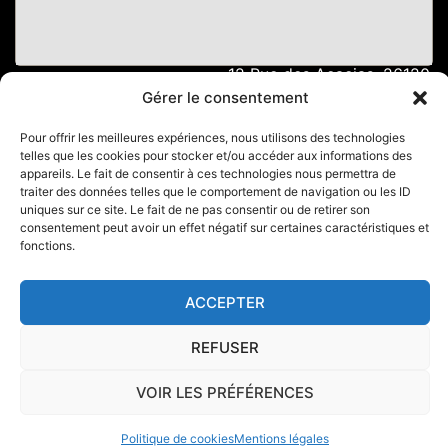
12 Rue des Acacias, 26120
Montélier
Gérer le consentement
06 76 45 96 88
Facebook
Pour offrir les meilleures expériences, nous utilisons des technologies
telles que les cookies pour stocker et/ou accéder aux informations des
Instagram
appareils. Le fait de consentir à ces technologies nous permettra de
LinkedIn
traiter des données telles que le comportement de navigation ou les ID
uniques sur ce site. Le fait de ne pas consentir ou de retirer son
CONTACTEZ MOI
consentement peut avoir un effet négatif sur certaines caractéristiques et
fonctions.
ACCEPTER
© Frédéric Trin Photographe,
Mentions
Rétractation
CG
REFUSER
tous droits réservés
Légales
PlancheContact
VOIR LES PRÉFÉRENCES
Politique de cookies
Mentions légales