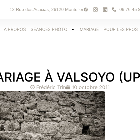
12 Rue des Acacias, 26120 Montélier
06 76 45 
Facebook
Instagram
LinkedIn
À PROPOS
SÉANCES PHOTO
MARIAGE
POUR LES PROS
RIAGE À VALSOYO (UP
Frédéric Trin
10 octobre 2011